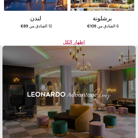
برشلونة
لندن
6 الفنادق من
109
€
12 الفنادق من
89
€
إظهار الكل