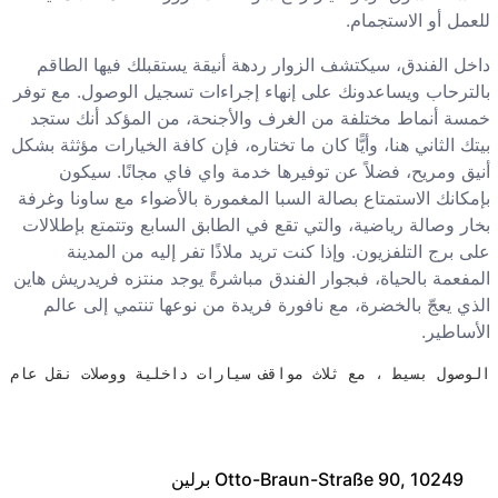
للعمل أو الاستجمام.
داخل الفندق، سيكتشف الزوار ردهة أنيقة يستقبلك فيها الطاقم
بالترحاب ويساعدونك على إنهاء إجراءات تسجيل الوصول. مع توفر
خمسة أنماط مختلفة من الغرف والأجنحة، من المؤكد أنك ستجد
بيتك الثاني هنا، وأيًّا كان ما تختاره، فإن كافة الخيارات مؤثثة بشكل
أنيق ومريح، فضلاً عن توفيرها خدمة واي فاي مجانًا. سيكون
بإمكانك الاستمتاع بصالة السبا المغمورة بالأضواء مع ساونا وغرفة
بخار وصالة رياضية، والتي تقع في الطابق السابع وتتمتع بإطلالات
على برج التلفزيون. وإذا كنت تريد ملاذًا تفر إليه من المدينة
المفعمة بالحياة، فبجوار الفندق مباشرةً يوجد منتزه فريدريش هاين
الذي يعجّ بالخضرة، مع نافورة فريدة من نوعها تنتمي إلى عالم
الأساطير.
الوصول بسيط ، مع ثلاث مواقف سيارات داخلية ووصلات نقل عام ممتازة. وإذا كنت تقوم بزيارة عمل ، فإن الفندق به منطقة فعاليات بها 11 غرفة اجتماعات
Otto-Braun-Straße 90, 10249 برلين