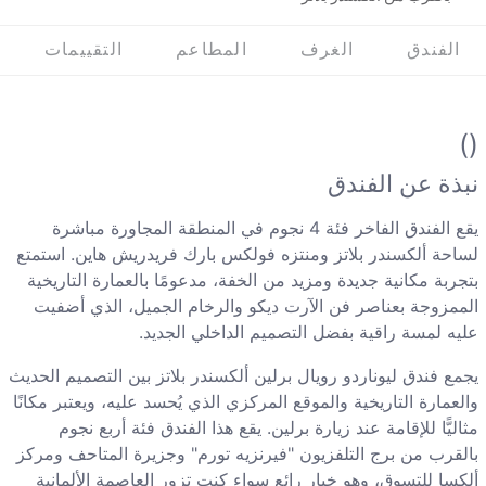
الفندق
الغرف
المطاعم
التقييمات
()
نبذة عن الفندق
يقع الفندق الفاخر فئة 4 نجوم في المنطقة المجاورة مباشرة
لساحة ألكسندر بلاتز ومنتزه فولكس بارك فريدريش هاين. استمتع
بتجربة مكانية جديدة ومزيد من الخفة، مدعومًا بالعمارة التاريخية
الممزوجة بعناصر فن الآرت ديكو والرخام الجميل، الذي أضفيت
عليه لمسة راقية بفضل التصميم الداخلي الجديد.
يجمع فندق ليوناردو رويال برلين ألكسندر بلاتز بين التصميم الحديث
والعمارة التاريخية والموقع المركزي الذي يُحسد عليه، ويعتبر مكانًا
مثاليًّا للإقامة عند زيارة برلين. يقع هذا الفندق فئة أربع نجوم
بالقرب من برج التلفزيون "فيرنزيه تورم" وجزيرة المتاحف ومركز
ألكسا للتسوق، وهو خيار رائع سواء كنت تزور العاصمة الألمانية