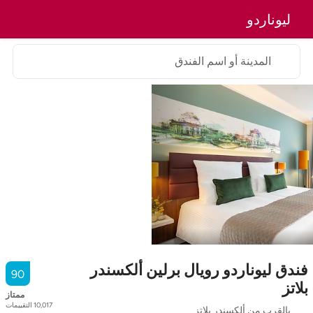
ليوناردو
المدينة أو اسم الفندق
فندق ليوناردو رويال برلين ألكسندر
90
بلاتز
ممتاز
10,017
التقييمات
بالقرب من ألكسندر بلاتز