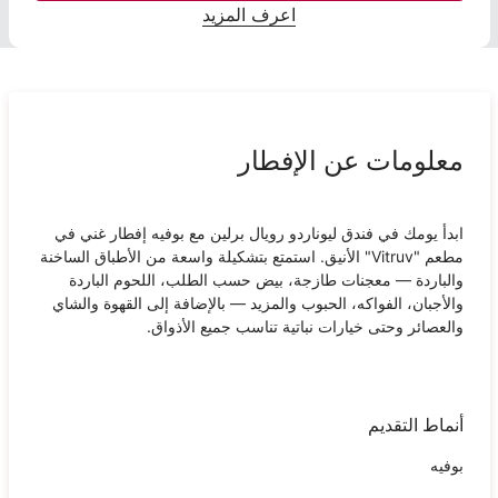
اعرف المزيد
معلومات عن الإفطار
ابدأ يومك في فندق ليوناردو رويال برلين مع بوفيه إفطار غني في
مطعم "Vitruv" الأنيق. استمتع بتشكيلة واسعة من الأطباق الساخنة
والباردة — معجنات طازجة، بيض حسب الطلب، اللحوم الباردة
والأجبان، الفواكه، الحبوب والمزيد — بالإضافة إلى القهوة والشاي
والعصائر وحتى خيارات نباتية تناسب جميع الأذواق.
أنماط التقديم
بوفيه