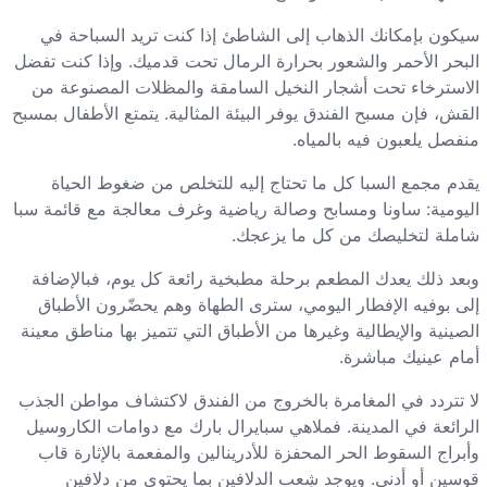
سيكون بإمكانك الذهاب إلى الشاطئ إذا كنت تريد السباحة في
البحر الأحمر والشعور بحرارة الرمال تحت قدميك. وإذا كنت تفضل
الاسترخاء تحت أشجار النخيل السامقة والمظلات المصنوعة من
القش، فإن مسبح الفندق يوفر البيئة المثالية. يتمتع الأطفال بمسبح
منفصل يلعبون فيه بالمياه.
يقدم مجمع السبا كل ما تحتاج إليه للتخلص من ضغوط الحياة
اليومية: ساونا ومسابح وصالة رياضية وغرف معالجة مع قائمة سبا
شاملة لتخليصك من كل ما يزعجك.
وبعد ذلك يعدك المطعم برحلة مطبخية رائعة كل يوم، فبالإضافة
إلى بوفيه الإفطار اليومي، سترى الطهاة وهم يحضّرون الأطباق
الصينية والإيطالية وغيرها من الأطباق التي تتميز بها مناطق معينة
أمام عينيك مباشرة.
لا تتردد في المغامرة بالخروج من الفندق لاكتشاف مواطن الجذب
الرائعة في المدينة. فملاهي سبايرال بارك مع دوامات الكاروسيل
وأبراج السقوط الحر المحفزة للأدرينالين والمفعمة بالإثارة قاب
قوسين أو أدنى. ويوجد شِعب الدلافين بما يحتوي من دلافين