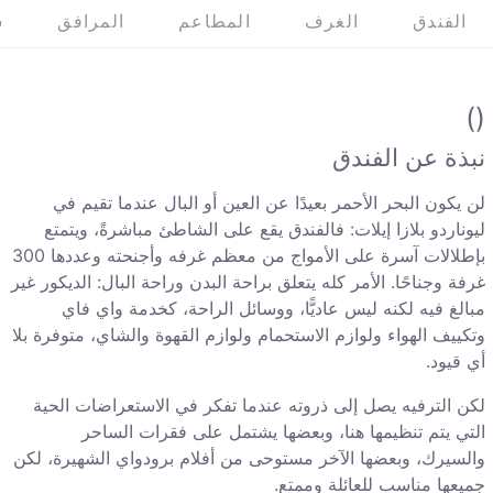
الفندق
الغرف
المطاعم
المرافق
س
()
نبذة عن الفندق
لن يكون البحر الأحمر بعيدًا عن العين أو البال عندما تقيم في
ليوناردو بلازا إيلات: فالفندق يقع على الشاطئ مباشرةً، ويتمتع
بإطلالات آسرة على الأمواج من معظم غرفه وأجنحته وعددها 300
غرفة وجناحًا. الأمر كله يتعلق براحة البدن وراحة البال: الديكور غير
مبالغ فيه لكنه ليس عاديًّا، ووسائل الراحة، كخدمة واي فاي
وتكييف الهواء ولوازم الاستحمام ولوازم القهوة والشاي، متوفرة بلا
أي قيود.
لكن الترفيه يصل إلى ذروته عندما تفكر في الاستعراضات الحية
التي يتم تنظيمها هنا، وبعضها يشتمل على فقرات الساحر
والسيرك، وبعضها الآخر مستوحى من أفلام برودواي الشهيرة، لكن
جميعها مناسب للعائلة وممتع.