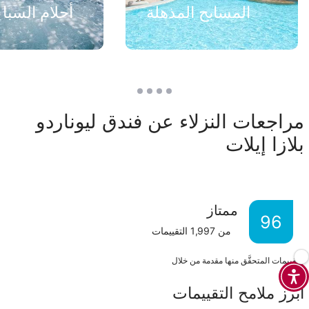
المسابح المذهلة
أحلام السبا 
مراجعات النزلاء عن فندق ليوناردو
بلازا إيلات
ممتاز
96
من
1,997
التقييمات
التقييمات المتحقَّق منها مقدمة من خلال
أبرز ملامح التقييمات