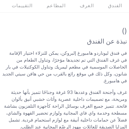
الفندق
الغرف
المطاعم
التقييمات
()
نبذة عن الفندق
في فندق ليوناردو هامبورغ إلبروكن، يمكن للنزلاء اختيار الإقامة
في غرف الفندق التي تم تجديدها مؤخرًا، وتناول الطعام من
الحاصلات الموسمية في مطعم ليمريك وتناول الكوكتيلات في بار
شانون، وكل ذلك في موقع رائع بالقرب من حي هافن سيتي الجديد
في هامبورغ.
غرف وأجنحة الفندق وعددها 93 غرفة وجناحًا تتميز بأنها حديثة
ومريحة، مع تصميمات داخلية عصرية وأثاث خشبي أنيق بألوان
فاتحة. تتميز جميع الغرف بوسائل الراحة كأجهزة التلفزيون بشاشة
مسطحة وخدمة واي فاي المجانية ولوازم تحضير القهوة والشاي،
فضلاً عن حمامات داخلية أنيقة مع لوازم استحمام فردية. تشمل
المزايا الصديقة للعائلات مهود الرضّع المجانية عند الطلب.