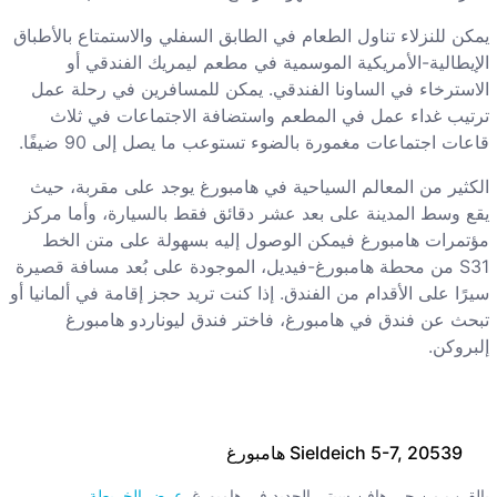
يمكن للنزلاء تناول الطعام في الطابق السفلي والاستمتاع بالأطباق
الإيطالية-الأمريكية الموسمية في مطعم ليمريك الفندقي أو
الاسترخاء في الساونا الفندقي. يمكن للمسافرين في رحلة عمل
ترتيب غداء عمل في المطعم واستضافة الاجتماعات في ثلاث
قاعات اجتماعات مغمورة بالضوء تستوعب ما يصل إلى 90 ضيفًا.
الكثير من المعالم السياحية في هامبورغ يوجد على مقربة، حيث
يقع وسط المدينة على بعد عشر دقائق فقط بالسيارة، وأما مركز
مؤتمرات هامبورغ فيمكن الوصول إليه بسهولة على متن الخط
S31 من محطة هامبورغ-فيديل، الموجودة على بُعد مسافة قصيرة
سيرًا على الأقدام من الفندق. إذا كنت تريد حجز إقامة في ألمانيا أو
تبحث عن فندق في هامبورغ، فاختر فندق ليوناردو هامبورغ
إلبروكن.
Sieldeich 5-7, 20539 هامبورغ
بالقرب من حي هافن سيتي الجديد في هامبورغ
عرض الخريطة