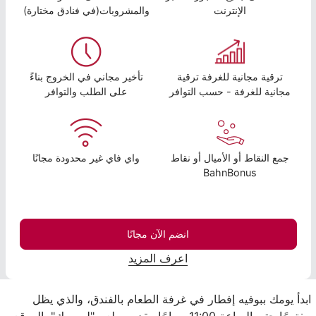
الإنترنت
والمشروبات(في فنادق مختارة)
ترقية مجانية للغرفة ترقية
تأخير مجاني في الخروج بناءً
مجانية للغرفة - حسب التوافر
على الطلب والتوافر
جمع النقاط أو الأميال أو نقاط
واي فاي غير محدودة مجانًا
BahnBonus
انضم الآن مجانًا
اعرف المزيد
ابدأ يومك ببوفيه إفطار في غرفة الطعام بالفندق، والذي يظل
مفتوحًا حتى الساعة 11:00 صباحًا. يقدم مطعم "ليميريك" بالموقع