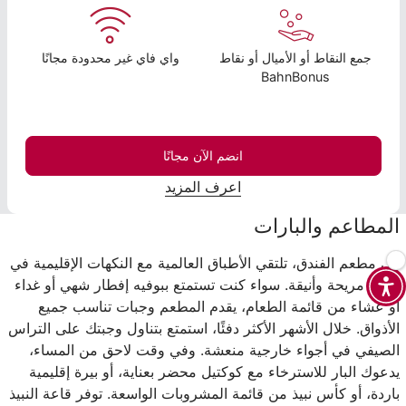
جمع النقاط أو الأميال أو نقاط
واي فاي غير محدودة مجانًا
BahnBonus
انضم الآن مجانًا
اعرف المزيد
المطاعم والبارات
في مطعم الفندق، تلتقي الأطباق العالمية مع النكهات الإقليمية في
أجواء مريحة وأنيقة. سواء كنت تستمتع ببوفيه إفطار شهي أو غداء
أو عشاء من قائمة الطعام، يقدم المطعم وجبات تناسب جميع
الأذواق. خلال الأشهر الأكثر دفئًا، استمتع بتناول وجبتك على التراس
الصيفي في أجواء خارجية منعشة. وفي وقت لاحق من المساء،
يدعوك البار للاسترخاء مع كوكتيل محضر بعناية، أو بيرة إقليمية
باردة، أو كأس نبيذ من قائمة المشروبات الواسعة. توفر قاعة النبيذ