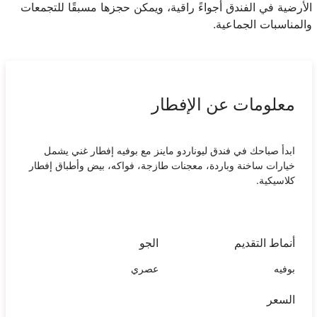
الأرضية في الفندق أجواءً راقية، ويمكن حجزها مسبقًا للتجمعات
والمناسبات الجماعية.
معلومات عن الإفطار
ابدأ صباحك في فندق ليوناردو ماينز مع بوفيه إفطار غني يشمل
خيارات ساخنة وباردة، معجنات طازجة، فواكه، بيض وأطباق إفطار
كلاسيكية.
أنماط التقديم
الجو
بوفيه
عصري
السعر