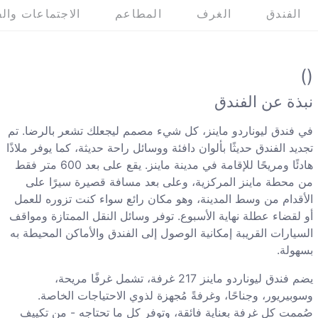
الفندق
الغرف
المطاعم
الاجتماعات والف
()
نبذة عن الفندق
في فندق ليوناردو ماينز، كل شيء مصمم ليجعلك تشعر بالرضا. تم
تجديد الفندق حديثًا بألوان دافئة ووسائل راحة حديثة، كما يوفر ملاذًا
هادئًا ومريحًا للإقامة في مدينة ماينز. يقع على بعد 600 متر فقط
من محطة ماينز المركزية، وعلى بعد مسافة قصيرة سيرًا على
الأقدام من وسط المدينة، وهو مكان رائع سواء كنت تزوره للعمل
أو لقضاء عطلة نهاية الأسبوع. توفر وسائل النقل الممتازة ومواقف
السيارات القريبة إمكانية الوصول إلى الفندق والأماكن المحيطة به
بسهولة.
يضم فندق ليوناردو ماينز 217 غرفة، تشمل غرفًا مريحة،
وسوبيريور، وجناحًا، وغرفةً مُجهزة لذوي الاحتياجات الخاصة.
صُممت كل غرفة بعناية فائقة، وتوفر كل ما تحتاجه - من تكييف