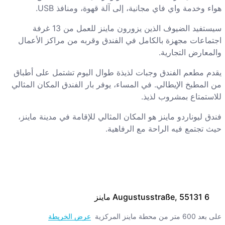
هواء وخدمة واي فاي مجانية، إلى آلة قهوة، ومنافذ USB.
سيستفيد الضيوف الذين يزورون ماينز للعمل من 13 غرفة
اجتماعات مجهزة بالكامل في الفندق وقربه من مراكز الأعمال
والمعارض التجارية.
يقدم مطعم الفندق وجبات لذيذة طوال اليوم تشتمل على أطباق
من المطبخ الإيطالي. في المساء، يوفر بار الفندق المكان المثالي
للاستمتاع بمشروب لذيذ.
فندق ليوناردو ماينز هو المكان المثالي للإقامة في مدينة ماينز،
حيث تجتمع فيه الراحة مع الرفاهية.
6 Augustusstraße, 55131 ماينز
على بعد 600 متر من محطة ماينز المركزية
عرض الخريطة