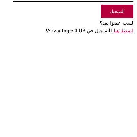
التسجيل
لست عضوًا بعد؟
اضغط هنا
للتسجيل في AdvantageCLUB!