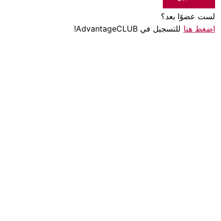
لست عضوًا بعد؟
اضغط هنا
للتسجيل في AdvantageCLUB!