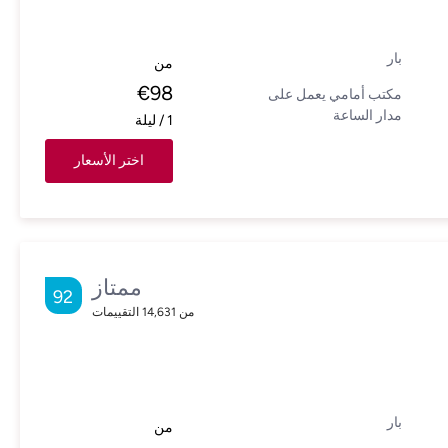
بار
من
€
98
مكتب أمامي يعمل على
مدار الساعة
1
/
ليلة
اختر الأسعار
ممتاز
92
من
14,631
التقييمات
بار
من