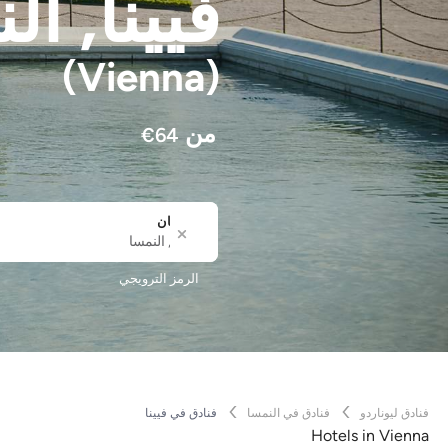
فيينا
, ال
(Vienna)
من
€
64
المكان
المدينة أو اسم الفندق
الرمز الترويجي
فنادق ليوناردو
فنادق في النمسا
فنادق في فيينا
Hotels in Vienna