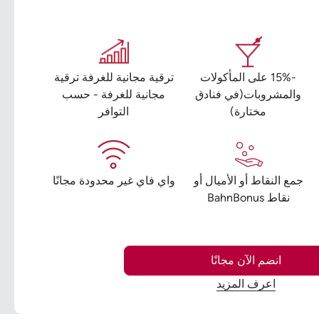
-15% على المأكولات
ترقية مجانية للغرفة ترقية
والمشروبات(في فنادق
مجانية للغرفة - حسب
مختارة)
التوافر
جمع النقاط أو الأميال أو
واي فاي غير محدودة مجانًا
نقاط BahnBonus
انضم الآن مجانًا
اعرف المزيد