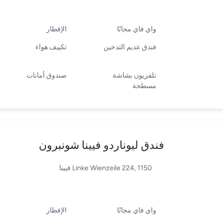
واي فاي مجانًا
الإفطار
فندق عديم التدخين
تكييف هواء
تلفزيون بشاشة
صندوق أمانات
مسطحة
فندق ليوناردو فيينا شونبرون
Linke Wienzeile 224, 1150 فيينا
واي فاي مجانًا
الإفطار