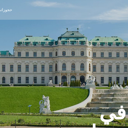
حجوزات
في