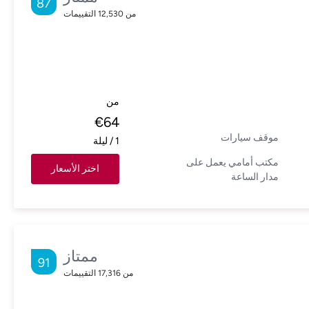
87
من
12,530
التقييمات
من
€
64
موقف سيارات
1
/
ليلة
مكتب أمامي يعمل على
اختر الأسعار
مدار الساعة
ممتاز
91
من
17,316
التقييمات