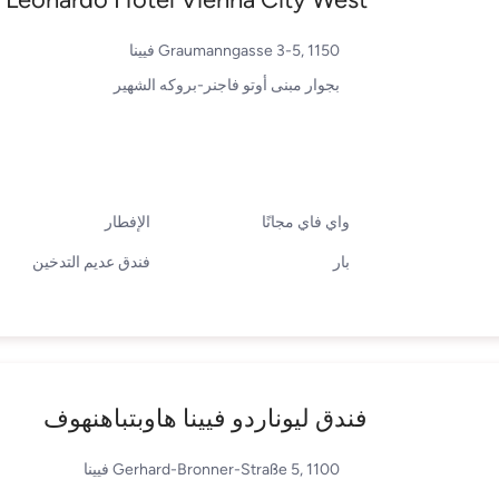
Graumanngasse 3-5, 1150 فيينا
بجوار مبنى أوتو فاجنر-بروكه الشهير
واي فاي مجانًا
الإفطار
بار
فندق عديم التدخين
فندق ليوناردو فيينا هاوبتباهنهوف
Gerhard-Bronner-Straße 5, 1100 فيينا