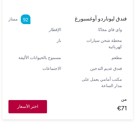
فندق ليوناردو أوغسبورغ
ممتاز
92
واي فاي مجانًا
الإفطار
محطة شحن سيارات
بار
كهربائية
مطعم
مسموح بالحيوانات الأليفة
فندق عديم التدخين
الاجتماعات
مكتب أمامي يعمل على
مدار الساعة
من
اختر الأسعار
€
71