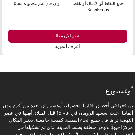
جمع النقاط أو الأميال أو نقاط
واي فاي غير محدودة مجانًا
BahnBonus
انضم الآن مجانًا
اعرف المزيد
أوغسبورغ
بموقعها في أحضان بافاريا الخضراء، أوغسبورغ واحدة من أقدم مدن
ألمانيا، حيث أسسها الرومان في عام 15 قبل الميلاد. أبهتها في عصر
النهضة تراها في جميع أنحاء المدينة. كمدينة جامعية، يعتبر المكان
مركزًا حيويًّا وتوفر منطقة وسط المدينة الذي تم تشكيلها في
العصور الوسطى الكثير من الأماكن لقضاء الوقت والاسترخاء،