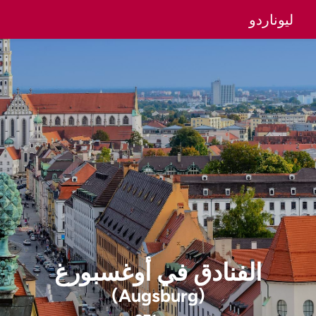
ليوناردو
الفنادق
في
أوغسبورغ
(Augsburg)