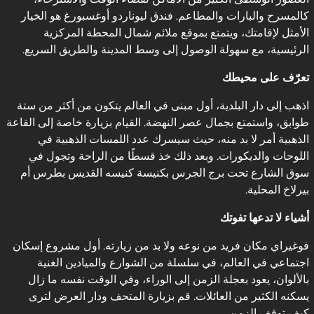
كالمسرح والبارات والمطاعم. فندق ليوناردو أوغسبورغ هو الخيار
الأمثل لإقامتك، ويتمتع بموقع ملائم شمال المحطة المركزية
الرئيسية، مع سهولة الوصول إلى وسط المدينة والطريق السريع.
تعرّف على محيطك
اذهب إلى دار البلدية، أول مبنى في العالم يتكون من أكثر من ستة
طوابق، واستمتع بجمال عصر النهضة. القيام بزيارة خاصة إلى القاعة
الذهبية أمر لا بد منه، حيث سيسرك عدد اللمسات الذهبية في
اللوحات والديكورات. وبعد ذلك خذ قسطًا من الراحة وتجول في
سوق الشارع تحت برج الجرس بكنيسة كنيسه القديس بطرس أم
بيرلاخ المحلية.
أشياء لا تدعها تفوتك
فوغيراي مكان فريد من نوعه ولا بد من زيارته. أول مشروع إسكان
اجتماعي في العالم، في سلسلة من الشوارع والميادين الغنية
بالألوان، يعود بعجلة الزمن إلى الوراء، وفي الوقت نفسه ما زال
يسكنه الكثير من العائلات. قم بزيارة المتحف ودار العرض لترى
كيف توقف الزمن.