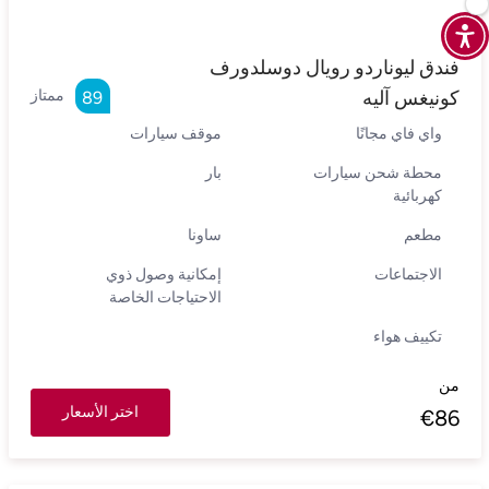
فندق ليوناردو رويال دوسلدورف
كونيغس آليه
ممتاز
89
واي فاي مجانًا
موقف سيارات
محطة شحن سيارات
بار
كهربائية
مطعم
ساونا
الاجتماعات
إمكانية وصول ذوي
الاحتياجات الخاصة
تكييف هواء
من
اختر الأسعار
€
86