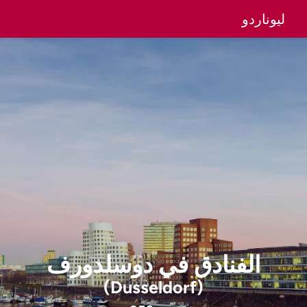
ليوناردو
الفنادق
في
دوسلدورف
(Dusseldorf)