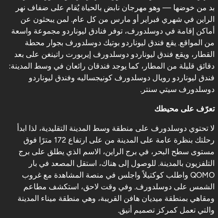
بد من خوضها — وهو مهرجان نابض بالحياة يُقام على ضفاف نهر
الراين في شهري فبراير أو مارس من كل عام. لمن يبحثون عن
أماكن إقامة في دوسلدورف، توفر فنادق ليوناردو مجموعة واسعة
من المواقع. يقع فندق ليوناردو بوتيك دوسلدورف بجوار محطة
القطار، ويقع فندق ليوناردو دوسلدورف إيربورت راتينغن على بعد
دقائق قليلة من المطار، كما يوجد فندقان رائعان في وسط المدينة:
فندق ليوناردو رويال دوسلدورف كونيجساليه وفندق ليوناردو
دوسلدورف سيتي سنتر.
تعرّف على محيطك
لا تحتوي دوسلدورف على منطقة وسط المدينة التقليدية، لذا ابدأ
رحلتك بنظرة عامة على المدينة من على ارتفاع 172 مترًا فوق
مستوى سطح البحر، في برج الراين، الاسم الذي يطلق على برج
التلفزيون بالمدينة. للوصول إلى هناك، استقل المصعد في بار
QOMO واطلب كوكتيلاً واجلس في منصة المشاهدة مع غروب
الشمس على دوسلدورف. وفي وقت لاحق، استكشف مطاعم
ومقاهي بمنطقة ميديان هافن القريبة، وهي منطقة ميناء المدينة
والتي تعمل كمركز تصميم أنيق.