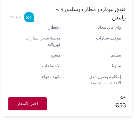
فندق ليوناردو مطار دوسلدورف-
راتنغن
جيد جدا
84
واي فاي مجانًا
الإفطار
موقف سيارات
محطة شحن سيارات
كهربائية
مطعم
مسبح
ساونا
الاجتماعات
إمكانية وصول ذوي
تكييف هواء
الاحتياجات الخاصة
من
اختر الأسعار
€
53