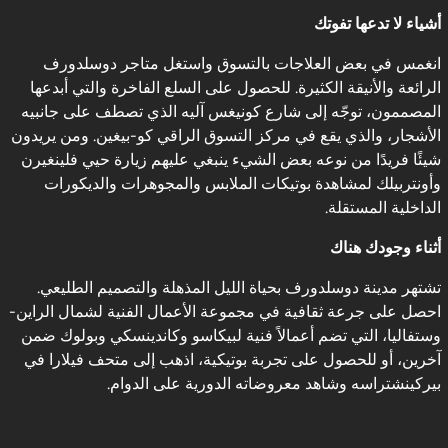
أشياء لا تدعها تفوتك
انغمس في بعض العلاجات بالتسوق واستغل متاجر دوسلدورف
الرائعة والأنيقة الكثيرة. للحصول على السلع الفاخرة والتي أبدعها
المصممون، توجّه إلى شارع كونيغس آليه الذي تصطف على جانبيه
الأشجار، والذي يقع في مركز التسوق الراقي كو-بيغين. ومن يريدون
شيئًا فريدًا من نوعه بعض الشيء ينبغي عليهم زيارة حيي فلينغيرن
وأونتربيلك لمشاهدة بوتيكات الملابس والمجوهرات والديكورات
الداخلية المستقلة.
أثناء وجودك هناك
تشتهر مدينة دوسلدورف بحياة الليل المذهلة والتصميم الطليعي.
احصل على جرعة ثقافية في مجموعة الأعمال الفنية لشمال الراين-
وستفاليا، التي تضم أعمالاً فنية لبيكاسو وكاندينسكي وبولوك ضمن
آخرين، أو للحصول على تجربة بوتيكية، اذهب إلى متحف فيلارا في
بيركينشتراسه وشاهد معروضاته الدورية على الدوام.