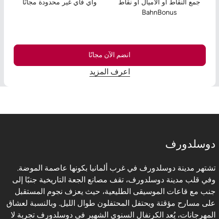
جمع النقاط أو الأميال أو نقاط
واي فاي غير محدودة مجانًا
BahnBonus
انضم الآن مجانًا
اعرف المزيد
دوسلدورف
تشتهر مدينة دوسلدورف في غرب ألمانيا بكونها عاصمة الموضة.
وفي قلب مدينة دوسلدورف، تقف مصانع الجعة التاريخية جنبًا إلى
جنب مع قاعات الموسيقى الطليعية، حيث يعزف نجوم المستقبل
على مسارح مؤقتة ويحتفل المحتفلون طوال الليل. وبالنسبة لعشاق
المهرجانات، يُعد الكرنفال السنوي الشهير في دوسلدورف تجربة لا