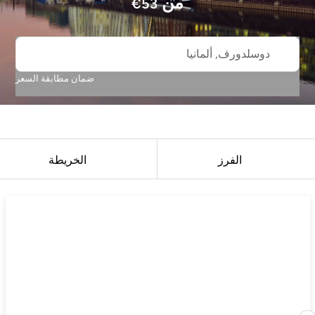
من
€
53
دوسلدورف, ألمانيا
ضمان مطابقة السعر
الفرز
الخريطة