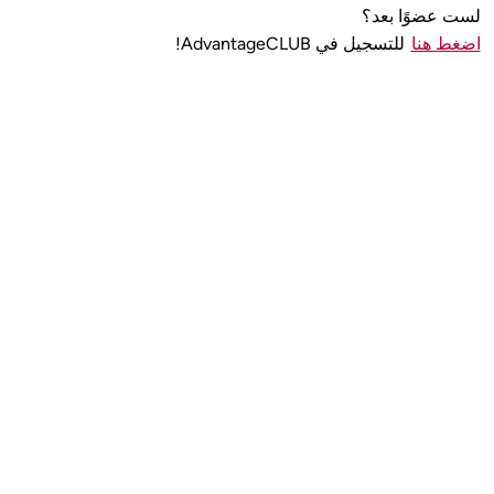
لست عضوًا بعد؟
اضغط هنا
للتسجيل في AdvantageCLUB!