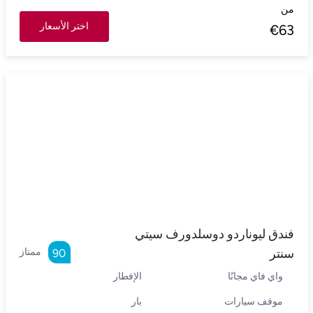
من
اختر الأسعار
€
63
فندق ليوناردو دوسلدورف سيتي
سنتر
ممتاز
90
واي فاي مجانًا
الإفطار
موقف سيارات
بار