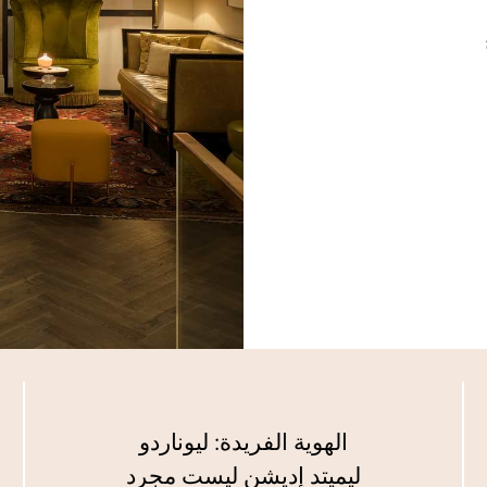
الهوية الفريدة: ليوناردو
ليميتد إديشن ليست مجرد