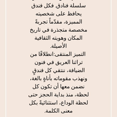
سلسلة فنادق. فكل فندق
يحافظ على شخصيته
المميزة، مقدّماً تجربةً
مخصصة متجذرة في تاريخ
المكان وهويته الثقافية
الأصيلة.
التميز المنتقى:انطلاقًا من
تراثنا العريق في فنون
الضيافة، ننتقي كل فندقٍ
ونهذب مقوماته بأناةٍ بالغة،
نضمن معها أن تكون كل
لحظة، منذ بداية الحجز حتى
لحظة الوداع، استثنائيةً بكل
معنى الكلمة.