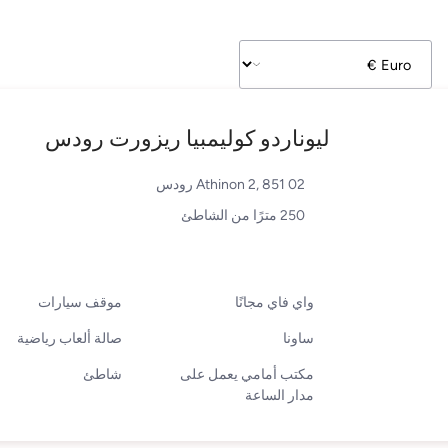
ليوناردو كوليمبيا ريزورت رودس
Athinon 2, 851 02 رودس
250 مترًا من الشاطئ
واي فاي مجانًا
موقف سيارات
ساونا
صالة ألعاب رياضية
مكتب أمامي يعمل على
شاطئ
مدار الساعة