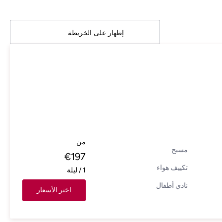
إظهار على الخريطة
من
مسبح
€
197
تكييف هواء
1
/
ليلة
نادي أطفال
اختر الأسعار