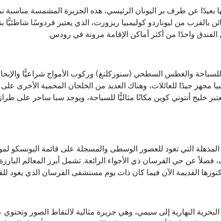
بعيدًا عن طرف بر اليونان الرئيسي، هذه الجزيرة المشمسة مناسبة تمام
ن بالقرب من ليوناردو كوليمبيا ريزورت، الذي يعتبر فردوسًا شاطئيًّا ب
لفندق واحدًا من أكثر أماكن الإقامة مرونة في رودس.
لسباحة والغطس السطحي (سنوركلنغ) وركوب الأمواج شراعيًّا والإبحار
 مجهز جيدًا للعائلات، وهناك العديد من الخلجان المحمية الأخرى على 
خليج أنتوني كوين مكانًا مثاليًّا للسباحة، ويوجد سبا ساحر على طرا
مذهلة التي تعود للعصور الوسطى والمسجلة على قائمة اليونسكو لموا
، فضلاً عن حي الفرسان ذي الأجواء الرائعة. تشمل أبرز المعالم البارز
ا القديمة الآن فيما كان ذات يوم مستشفى الفرسان الذي يعود للقرن 
ت البحرية النهارية إلى سيمي، وهي جزيرة مثالية لالتقاط الصور وتحتو