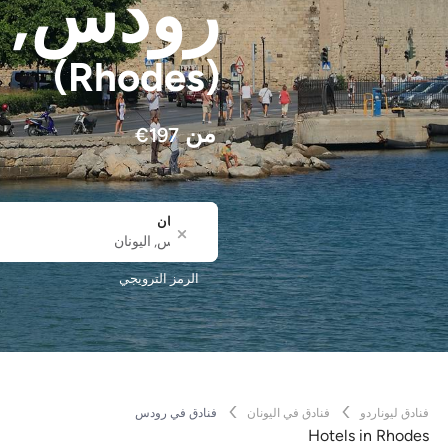
رودس
, 
(Rhodes)
من
€
197
المكان
المدينة أو اسم الفندق
الرمز الترويجي
فنادق ليوناردو
فنادق في اليونان
فنادق في رودس
Hotels in Rhodes