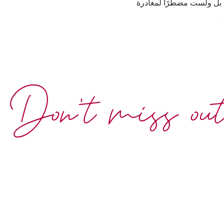
. بل ولست مضطرًا لمغادرة
Don't miss ou