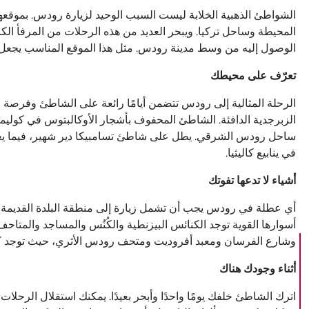
الشواطئ الذهبية الخلابة ليست السبب الوحيد لزيارة رودس. بموقعها 
المحيطة وساحل تركيا. ويبحر العديد من هذه الرحلات من المرفأ الكائ
الوصول إليه من وسط مدينة رودس. مثل هذا الموقع المناسب يجعل ا
تعرّف على محيطك
الرحلة المثالية إلى رودس تتضمن أيامًا رائعة على الشاطئ وفرصة ل
الزبرجدية الدافئة. الشاطئ المحفوف بأشجار الأوكالبتوس في كوليمبيا
ساحل رودس الشرقي. يطل على شاطئ تسامبيكا دير شهير، فيما يعتبر 
في ينابيع كاليثيا.
أشياء لا تدعها تفوتك
أي عطلة في رودس يجب أن تشمل زيارة إلى منطقة البلدة القديمة ال
أسوارها القوية توجد الكنائس البيزنطية والكُنُس والمساجد والمتاحف
وشارع الفرسان ومعبد أفروديت ومتحف رودس الأثري، حيث توجد كنوزه
أثناء وجودك هناك
اترك الشاطئ خلفك يومًا واحدًا وأبحر بعيدًا. يمكنك استقلال الرحلا