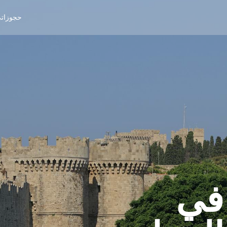
حجوزات
في