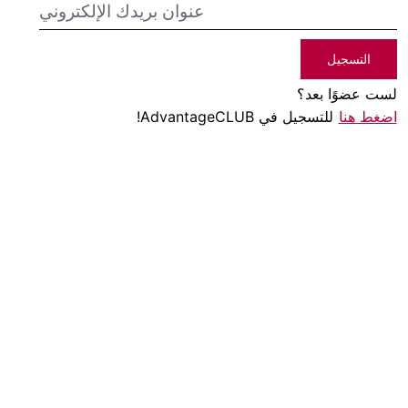
التسجيل
لست عضوًا بعد؟
اضغط هنا
للتسجيل في AdvantageCLUB!