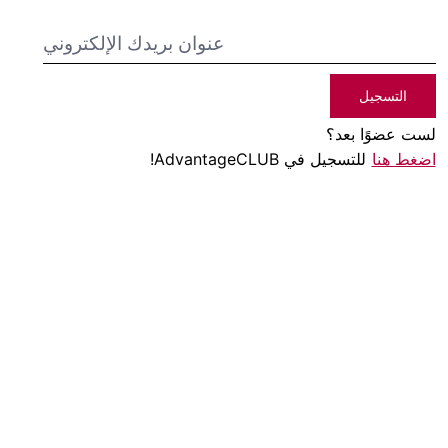
التسجيل
لست عضوًا بعد؟
اضغط هنا
للتسجيل في AdvantageCLUB!