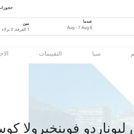
حجوزات
عندما
مين
SelectDate
Username
-
7 Aug
6 Aug
1 الغرفة, 2 نزلاء
م
سبا
التقييمات
الاج
ليوناردو فوينخيرولا كو