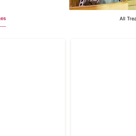
ges
All Tre