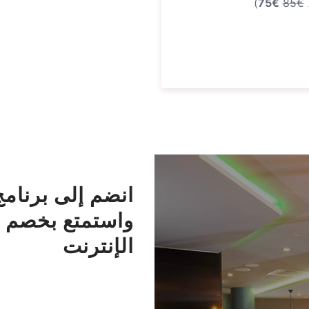
)
€75
€85
انضم إلى برنامج
واستمتع بخصم
الإنترنت