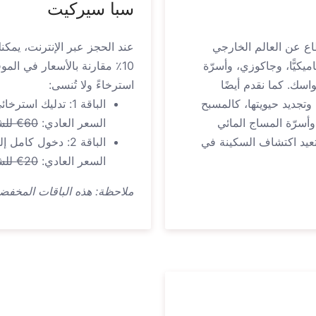
سبا سيركيت
طاع عن العالم الخارجي
عند الحجز عبر الإنترنت، يمك
ميكيًّا، وجاكوزي، وأسرّة
10٪ مقارنة بالأسعار في الم
سك. كما نقدم أيضًا
استرخاءً ولا تُنسى:
تجديد حيويتها، كالمسبح
الباقة 1: تدليك استرخائي "Calma" + دخول كامل إلى مرافق السبا.
أسرّة المساج المائي
السعر العادي:
60€ للشخص
 تعيد اكتشاف السكينة في
الباقة 2: دخول كامل إلى مرافق السبا (90 دقيقة).
السعر العادي:
20€ للشخص
ملاحظة: هذه الباقات المخفضة