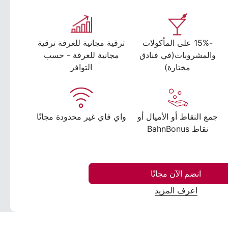
-15% على المأكولات
ترقية مجانية للغرفة ترقية
والمشروبات(في فنادق
مجانية للغرفة - حسب
مختارة)
التوافر
جمع النقاط أو الأميال أو
واي فاي غير محدودة مجانًا
نقاط BahnBonus
انضم الآن مجانًا
اعرف المزيد