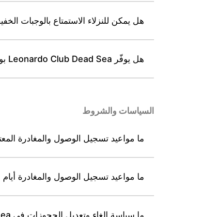
هل يمكن للنزلاء الاستمتاع بالوجبات الخفيفة والآيس كريم
هل يوفّر Leonardo Club Dead Sea بوفيهًا مناسبًا للأطفال يضم أطباقًا ملائمة؟
السياسات والشروط
ما مواعيد تسجيل الوصول والمغادرة المعتادة (الأحد–الجم
ما مواعيد تسجيل الوصول والمغادرة أيام السبت والأعياد 
ما سياسة إلغاء وتعديل الحجوزات في Leonardo Club Dead Sea؟