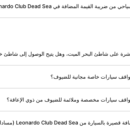
ة القيمة المضافة في Leonardo Club Dead Sea؟
Leonardo Clu (مسادا، محمية عين جدي، قمران)؟