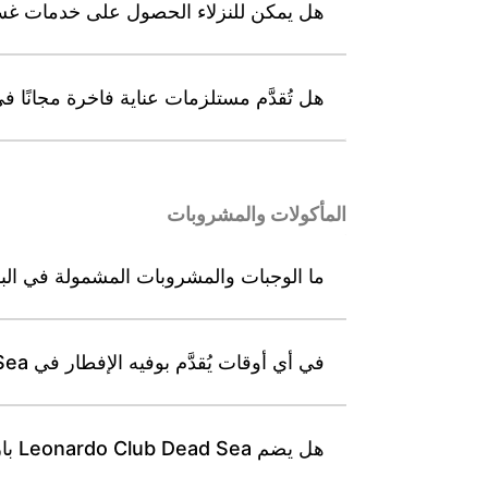
هل يمكن للنزلاء الحصول على خدمات غسيل الملابس وا
هل تُقدَّم مستلزمات عناية فاخرة مجانًا في كل غرفة في ea
المأكولات والمشروبات
ما الوجبات والمشروبات المشمولة في الباقة الشاملة كليًا 
في أي أوقات يُقدَّم بوفيه الإفطار في Leonardo Club Dead Sea؟
هل يضم Leonardo Club Dead Sea بار ردهة يقدّم مشروبات ساخنة وغير كحولية وكحولية ضمن الباقة الشاملة كليًا؟