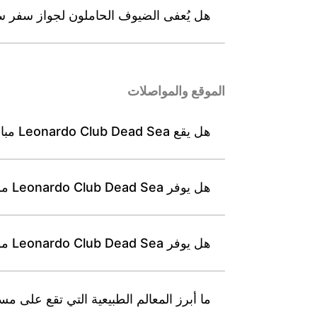
هل يُعفى الضيوف الحاملون لجواز سفر سياحي من ضريب
الموقع والمواصلات
هل يقع Leonardo Club Dead Sea مباشرة على شاطئ البحر الميت، وهل يتيح الوصول إلى شاطئ خاص؟
هل يوفر Leonardo Club Dead Sea مواقف سيارات خاصة مجانية للضيوف؟
هل يوفر Leonardo Club Dead Sea مواقف سيارات مخصصة وملائمة للضيوف من ذوي الإعاقة؟
ما أبرز المعالم الطبيعية التي تقع على مسافة قصيرة بالسيارة من b Dead Sea