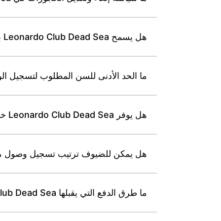
هل يسمح Leonardo Club Dead Sea باصطحاب الحيوانات الأليفة أو كلاب الخدمة؟
ما الحد الأدنى للسن المطلوب لتسجيل الوصول في b Dead Sea
هل يوفر Leonardo Club Dead Sea خدمة تخزين الأمتعة قبل تسجيل الوصول أو بعد تسجيل المغادرة؟
هل يمكن للضيوف ترتيب تسجيل وصول مبكر أو مغادرة متأخرة في ea
ما طرق الدفع التي يقبلها Leonardo Club Dead Sea (بطاقات ائتمان، نقداً)؟