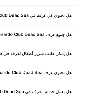
هل تحتوي كل غرفة في Leonardo Club Dead Sea على شرفة مطلّة على البحر الميت أو جبال أدوم؟
هل جميع غرف Leonardo Club Dead Sea مجهّزة بميني بار ووسائل مجانية لإعداد القهوة والشاي؟
هل يمكن طلب سرير أطفال لغرفة في Leonardo Club Dead Sea وما التكلفة؟
هل تحتوي غرف Leonardo Club Dead Sea على خزنة شخصية للمقتنيات الثمينة؟
هل تعمل خدمة الغرف في Leonardo Club Dead Sea خلال ساعات محددة، وإذا كان الأمر كذلك، فما هي هذه الساعات؟