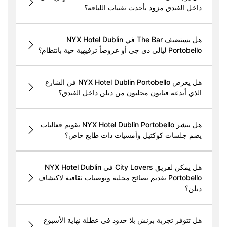
داخل الفندق مزود بأحدث تقنيات اللياقة؟
هل يستضيف The Bar في NYX Hotel Dublin
Portobello ليالي دي جي أو عروضاً ترفيهية حية بانتظام؟
هل يعرض NYX Hotel Dublin Portobello فن الشارع
الذي أبدعه فنانون محليون من دبلن داخل الفندق؟
هل ينشر NYX Hotel Dublin Portobello تقويم فعاليات
يضم جلسات كوكتيل وأمسيات ذات طابع خاص؟
هل يمكن لفريق City Lovers في NYX Hotel Dublin
Portobello تقديم نصائح محلية وتوصيات ثقافية لاكتشاف
دبلن؟
هل تتوفر تجربة برنش بلا حدود في عطلة نهاية الأسبوع