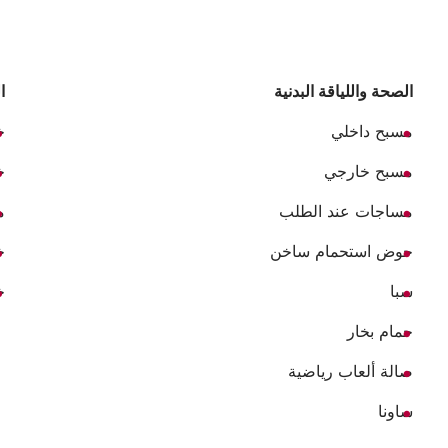
الصحة واللياقة البدنية
ا
مسبح داخلي
خ
مسبح خارجي
خ
مساجات عند الطلب
م
حوض استحمام ساخن
خ
سبا
خ
حمام بخار
صالة ألعاب رياضية
ساونا