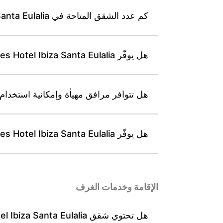
كم عدد الشقق المتاحة في Leonardo Suites Hotel Ibiza Santa Eulalia، وما الفئات التي يمكن للضيوف الاختيار بينها؟
هل يوفّر Leonardo Suites Hotel Ibiza Santa Eulalia خدمات استقبال متعددة اللغات؟
هل تتوافر مرافق مهيأة وإمكانية استخدام المصعد في Leonardo Suites Hotel Ibiza Santa Eulalia
هل يوفّر Leonardo Suites Hotel Ibiza Santa Eulalia مواقف سيارات في الموقع أو أماكن محجوزة قريبة؟
الإقامة وخدمات الغرف
هل تحتوي شقق Leonardo Suites Hotel Ibiza Santa Eulalia على مطابخ صغيرة مجهزة بميكروويف وثلاجة وموقد؟