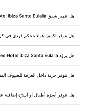
هل تتميز شقق Leonardo Suites Hotel Ibiza Santa Eulalia بشرفات أو تراسات خاصة، وهل تتوفر خيارات بإطلالة على البحر؟
هل يتوفر تكييف هواء بتحكم فردي في كل شقة في otel Ibiza Santa Eulalia
هل يزوّد Leonardo Suites Hotel Ibiza Santa Eulalia الحمّامات بمستلزمات استحمام مجانية ومجفف شعر؟
هل تتوفر خزنة داخل الغرفة للضيوف المقيمين في Hotel Ibiza Santa Eulalia
هل تتوفر أسرّة أطفال أو أسرّة إضافية عند الطلب في Ibiza Santa Eulalia