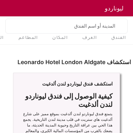
ليوناردو
المدينة أو اسم الفندق
الفندق
الغرف
المكان
المطاعم
ال
استكشاف Leonardo Hotel London Aldgate
استكشف فندق ليوناردو لندن ألدغيت
كيفية الوصول إلى فندق ليوناردو
لندن ألدغيت
يتمتع فندق ليوناردو لندن ألدغيت بموقع مميز على شارع
ألدغيت هاي ستريت في قلب مدينة لندن التاريخية. يجمع
هذا الحي بين عراقة التاريخ وحيوية المدينة الحديثة، ما
يضعك بالقرب من المؤسسات المالية الكبرى، والمعالم