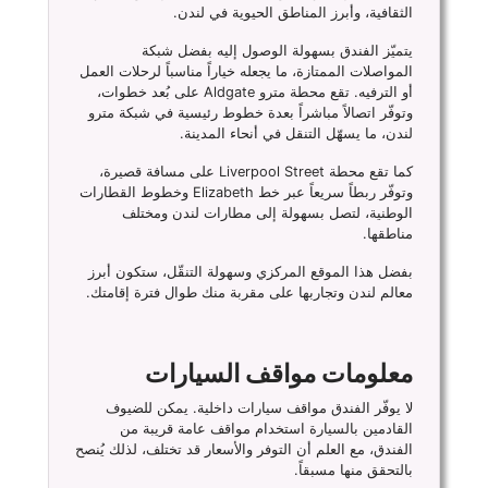
الثقافية، وأبرز المناطق الحيوية في لندن.
يتميّز الفندق بسهولة الوصول إليه بفضل شبكة
المواصلات الممتازة، ما يجعله خياراً مناسباً لرحلات العمل
أو الترفيه. تقع محطة مترو Aldgate على بُعد خطوات،
وتوفّر اتصالاً مباشراً بعدة خطوط رئيسية في شبكة مترو
لندن، ما يسهّل التنقل في أنحاء المدينة.
كما تقع محطة Liverpool Street على مسافة قصيرة،
وتوفّر ربطاً سريعاً عبر خط Elizabeth وخطوط القطارات
الوطنية، لتصل بسهولة إلى مطارات لندن ومختلف
مناطقها.
بفضل هذا الموقع المركزي وسهولة التنقّل، ستكون أبرز
معالم لندن وتجاربها على مقربة منك طوال فترة إقامتك.
معلومات مواقف السيارات
لا يوفّر الفندق مواقف سيارات داخلية. يمكن للضيوف
القادمين بالسيارة استخدام مواقف عامة قريبة من
الفندق، مع العلم أن التوفر والأسعار قد تختلف، لذلك يُنصح
بالتحقق منها مسبقاً.