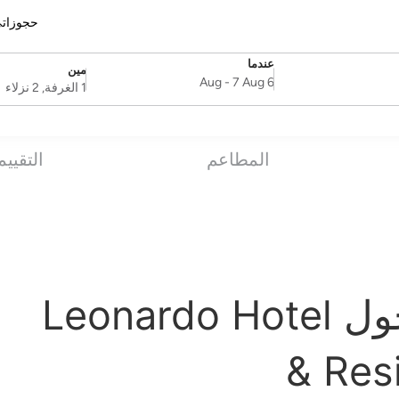
حجوزات
عندما
مين
SelectDate
Username
-
7 Aug
6 Aug
1 الغرفة, 2 نزلاء
المطاعم
التقيي
الأسئلة الشائعة حول Leonardo Hotel
& Res