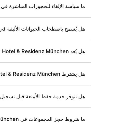
ما سياسة الإلغاء للحجوزات المباشرة في Leonardo Hotel & Residenz München؟
هل يُسمح باصطحاب الحيوانات الأليفة في Leonardo Hotel & Residenz München، وهل تُفرض رسوم على ذل
هل يُعد Leonardo Hotel & Residenz München منشأة خالية تماماً من التدخين؟
هل يشترط Leonardo Hotel & Residenz München مبلغ تأمين أو تفويضاً مسبقاً عند تسجيل الوصول؟
هل تتوفر خدمة حفظ الأمتعة قبل تسجيل الوصول أو بعد تسجيل
ما شروط حجز المجموعات في Leonardo Hotel & Residenz München؟