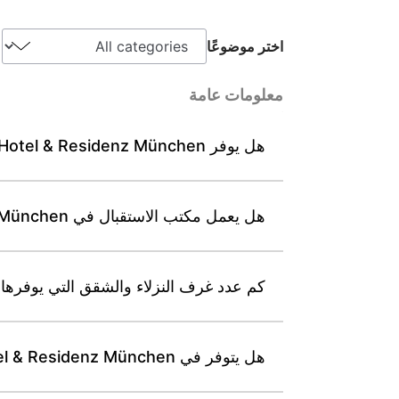
اختر موضوعًا
معلومات عامة
هل يوفر Leonardo Hotel & Residenz München واي فاي مجاني عالي السرعة في جميع أنحاء المنشأة؟
هل يعمل مكتب الاستقبال في Leonardo Hotel & Residenz München على مدار 24 ساعة؟
كم عدد غرف النزلاء والشقق التي يوفرها Leonardo Hotel & Residenz München
هل يتوفر في Leonardo Hotel & Residenz München فريق عمل متعدد اللغات لمساعدة الضيوف الدوليين؟