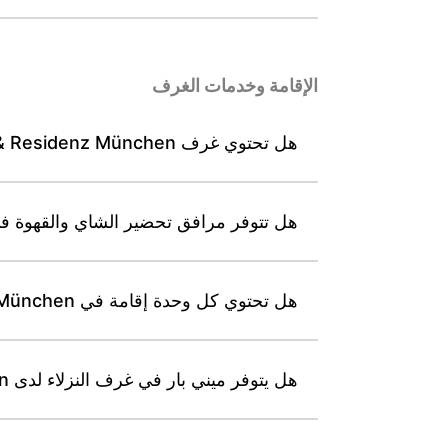
الإقامة وخدمات الغرف
هل تحتوي غرف Leonardo Hotel & Residenz München على مطبخ صغير أو مرافق طهي؟
هل تتوفر مرافق تحضير الشاي والقهوة في كل غرفة لدى nz München
هل تحتوي كل وحدة إقامة في Leonardo Hotel & Residenz München على تكييف هواء؟
هل يتوفر ميني بار في غرف النزلاء لدى Leonardo Hotel & Residenz München؟