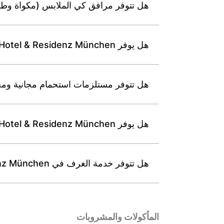
هل تتوفر مرافق كي الملابس (مكواة وطاولة كي) في sidenz München
هل يوفر Leonardo Hotel & Residenz München أغطية أسرّة مضادة للحساسية أو وسائد إضافية عند الطلب؟
هل تتوفر مستلزمات استحمام مجانية ومجفف شعر في حمامات en
هل يوفر Leonardo Hotel & Residenz München خدمات غسيل الملابس والتنظيف الجاف؟
هل تتوفر خدمة الغرف في Leonardo Hotel & Residenz München، وإذا كانت متوفرة فما ساعات عملها؟
المأكولات والمشروبات