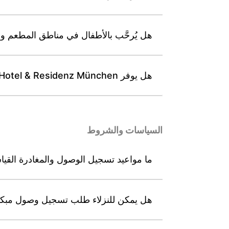
هل يُرحَّب بالأطفال في مناطق المطعم والبار في el & Residenz München
هل يوفر Leonardo Hotel & Residenz München وجبات غداء معبأة أو إفطارًا جاهزًا للمغادرين مبكرًا؟
السياسات والشروط
ما مواعيد تسجيل الوصول والمغادرة القياسية في el & Residenz München
هل يمكن للنزلاء طلب تسجيل وصول مبكر أو تسجيل مغادرة متأ