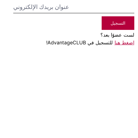
التسجيل
لست عضوًا بعد؟
اضغط هنا
للتسجيل في AdvantageCLUB!