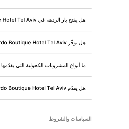
هل يفتح بار الردهة في Leonardo Boutique Hotel Tel Aviv أبوابه لزوار من خارج الفندق؟
هل يوفّر Leonardo Boutique Hotel Tel Aviv قائمة خالية من الغلوتين عند الطلب المسبق؟
ما أنواع المشروبات الكحولية التي يقدّمها Leo’s، مطعم Leonardo Boutique Hotel Tel Aviv؟
هل يقدّم Leonardo Boutique Hotel Tel Aviv قائمة طعام للأطفال في وجبتي الإفطار أو العشاء؟
السياسات والشروط