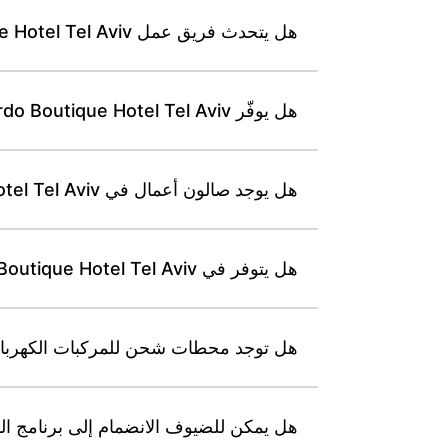
هل يتحدث فريق عمل Leonardo Boutique Hotel Tel Aviv لغات غير العبرية؟
هل يوفّر Leonardo Boutique Hotel Tel Aviv محطات عمل ومناطق جلوس لاستخدام رجال الأعمال؟
هل يوجد صالون أعمال في Leonardo Boutique Hotel Tel Aviv، وما مواعيد عمله؟
هل يتوفر في Leonardo Boutique Hotel Tel Aviv مصاعد مهيأة لاستخدام الكراسي المتحركة وكراسٍ متحركة؟
هل توجد محطات شحن للمركبات الكهربائية بالقرب من tel Tel Aviv
هل يمكن للضيوف الانضمام إلى برنامج الولاء الخاص بسلسلة Leonardo أثناء إقامته