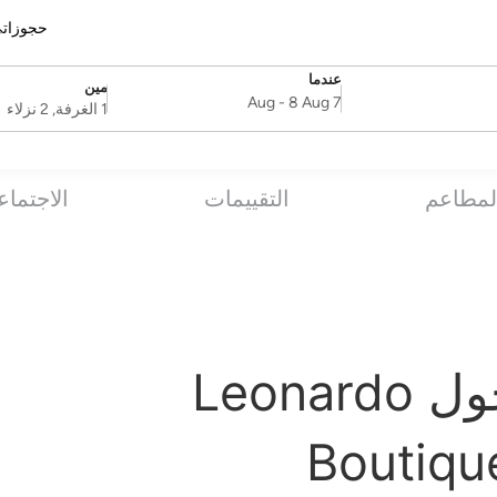
حجوزات
عندما
مين
SelectDate
Username
-
8 Aug
7 Aug
1 الغرفة, 2 نزلاء
لمطاعم
التقييمات
الاجتماع
الأسئلة الشائعة حول Leonardo
Boutique