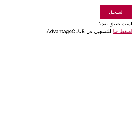
التسجيل
لست عضوًا بعد؟
اضغط هنا
للتسجيل في AdvantageCLUB!