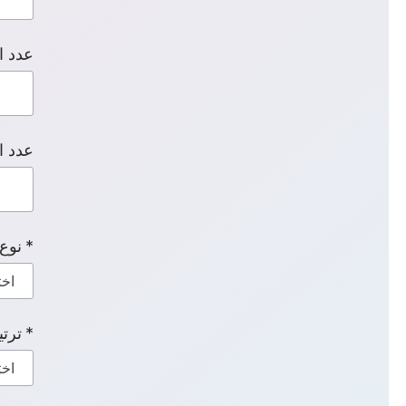
عدد ا
عدد ا
نوع 
ترت