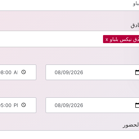
ادق
دق نيكس بلباو
x
لحضور