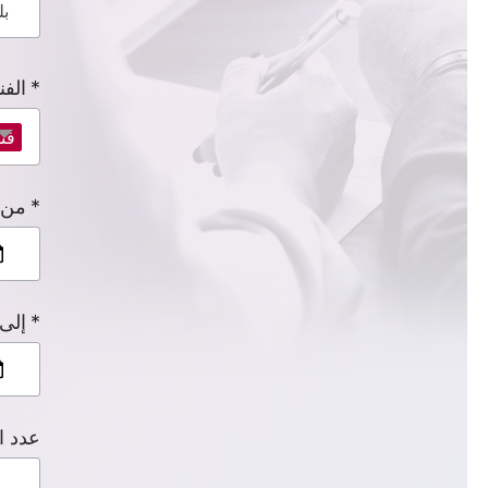
الفن
فن
من
إلى
عدد ا