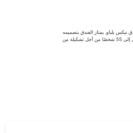
 نيكس بلباو. يمتاز الفندق بتصميمه
الجريء والعصري الذي سيثير الإعجاب بكل تأكيد، ويحتوي على غرفة اجتماعات واسعة يمكنها استيعاب ما يصل إلى 55 شخصًا من أجل تشكيلة من