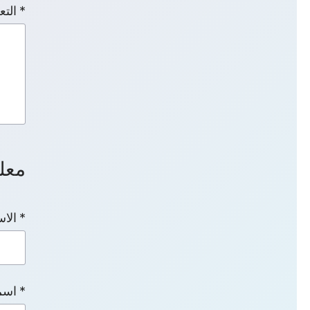
التع
معل
الاس
اسم 