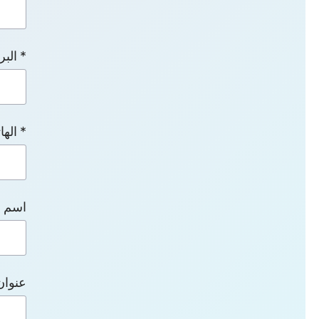
البر
الها
اسم ا
عنوان