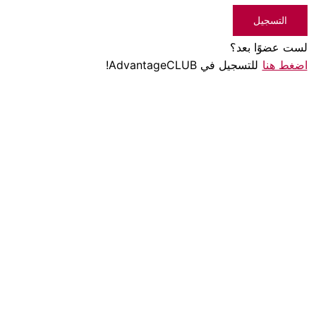
التسجيل
لست عضوًا بعد؟
اضغط هنا
للتسجيل في AdvantageCLUB!