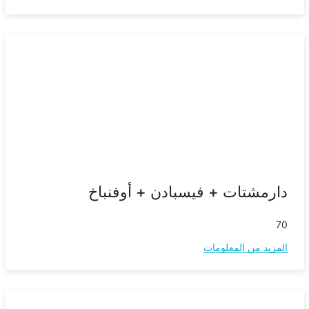
دارمشتات + فيسبادن + أوفنباخ
70
المزيد من المعلومات